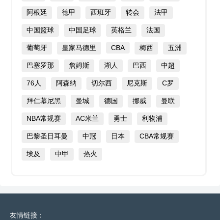
阿根廷
德甲
西班牙
转会
法甲
中国篮球
中国足球
英格兰
法国
葡萄牙
皇家马德里
CBA
梅西
五洲
巴塞罗那
詹姆斯
湖人
巴西
中超
76人
阿森纳
切尔西
尼克斯
C罗
拜仁慕尼黑
曼城
德国
挪威
曼联
NBA常规赛
AC米兰
勇士
利物浦
巴黎圣日耳曼
中冠
日本
CBA常规赛
埃及
中甲
热火
友情链接：