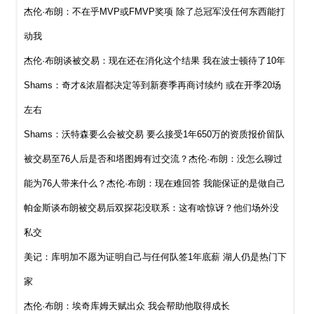
杰伦·布朗：不在乎MVP或FMVP奖项 除了总冠军没任何东西能打
动我
杰伦·布朗谈被交易：现在还在消化这个结果 我在波士顿待了10年
Shams：奇才&浓眉都决定等到新赛季再商讨续约 或在开季20场
左右
Shams：沃特森要么会被交易 要么接受1年650万的资质报价留队
被交易至76人后是否和塔图姆有过交流？杰伦·布朗：没怎么聊过
能为76人带来什么？杰伦·布朗：现在难回答 我能保证的是做自己
帕金斯谈布朗被交易后双探花没联系：这有啥惊讶？他们场外没
私交
美记：库明加不愿为证明自己与任何队签1年底薪 湖人仍是热门下
家
杰伦·布朗：埃奇库姆天赋出众 我会帮助他取得成长