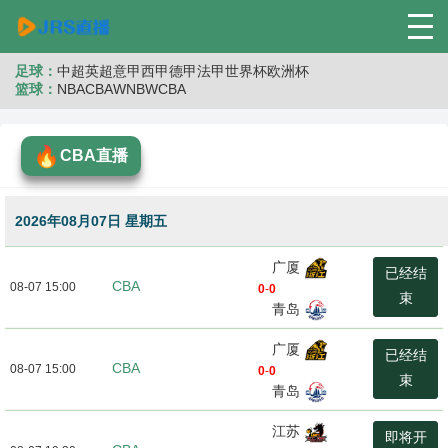
足球：
中超
英超
意甲
西甲
德甲
法甲
世界杯
欧洲杯
篮球：
NBA
CBA
WNB
WCBA
CBA直播
2026年08月07日 星期五
广厦
已经结
CBA
08-07 15:00
0
-
0
束
青岛
广厦
已经结
CBA
08-07 15:00
0
-
0
束
青岛
江苏
即将开