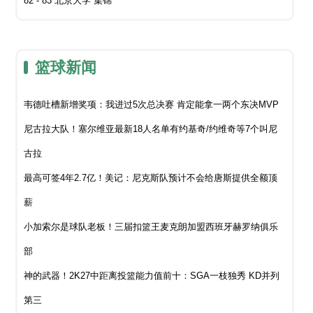
82 - 83 北京大学 集锦
篮球新闻
韦德吐槽新增奖项：我进过5次总决赛 肯定能拿一两个东决MVP
尼古拉大队！塞尔维亚最新18人名单有约基奇/约维奇等7个叫尼
古拉
最高可签4年2.7亿！美记：尼克斯队预计不会给唐斯提供全额顶
薪
小加索尔是球队老板！三届扣篮王麦克朗加盟西班牙赫罗纳俱乐
部
神的武器！2K27中距离投篮能力值前十：SGA一枝独秀 KD并列
第三