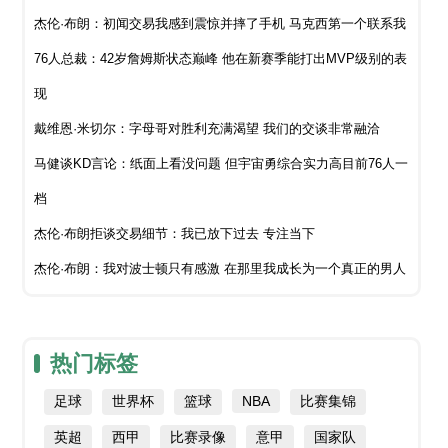
杰伦·布朗：初闻交易我感到震惊并摔了手机 马克西第一个联系我
76人总裁：42岁詹姆斯状态巅峰 他在新赛季能打出MVP级别的表
现
戴维恩·米切尔：字母哥对胜利充满渴望 我们的交谈非常融洽
马健谈KD言论：纸面上看没问题 但宇宙勇综合实力高目前76人一
档
杰伦·布朗拒谈交易细节：我已放下过去 专注当下
杰伦·布朗：我对波士顿只有感激 在那里我成长为一个真正的男人
热门标签
足球
世界杯
篮球
NBA
比赛集锦
英超
西甲
比赛录像
意甲
国家队