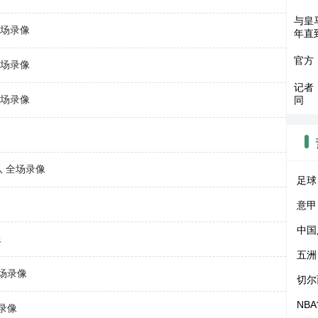
与皇
全场录像
年直
官方
全场录像
记者
全场录像
同
队 全场录像
足球
意甲
中国
像
五洲
全场录像
切尔
NB
场录像