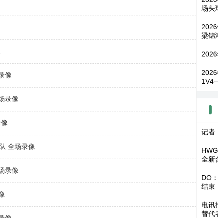
场头
202
梁锦
像
202
202
场录像
1V
全场录像
录像
记者
西队 全场录像
HW
全新
全场录像
DO
结束
像
电讯
替代