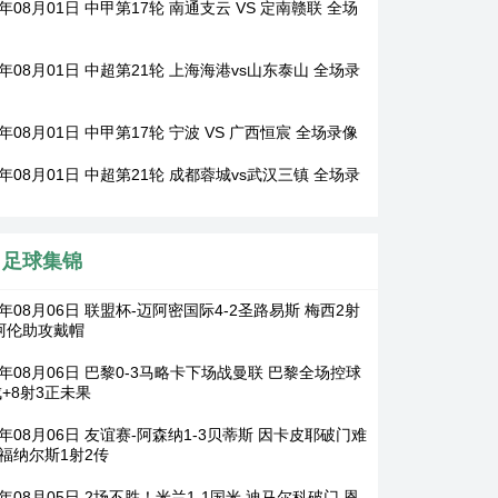
6年08月01日 中甲第17轮 南通支云 VS 定南赣联 全场
6年08月01日 中超第21轮 上海海港vs山东泰山 全场录
6年08月01日 中甲第17轮 宁波 VS 广西恒宸 全场录像
6年08月01日 中超第21轮 成都蓉城vs武汉三镇 全场录
足球集锦
6年08月06日 联盟杯-迈阿密国际4-2圣路易斯 梅西2射
 阿伦助攻戴帽
6年08月06日 巴黎0-3马略卡下场战曼联 巴黎全场控球
成+8射3正未果
6年08月06日 友谊赛-阿森纳1-3贝蒂斯 因卡皮耶破门难
 福纳尔斯1射2传
6年08月05日 2场不胜！米兰1-1国米 迪马尔科破门 恩