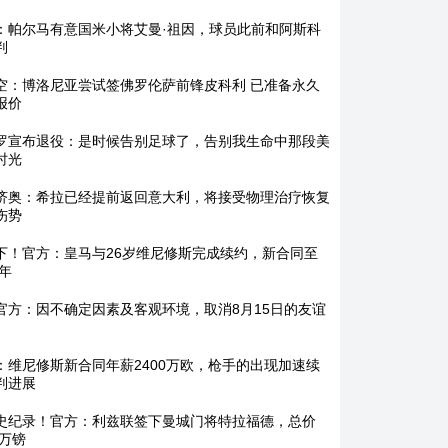
：帕尔马有意国米小将艾曼·祖因，球员此前和阿斯科
判
空：博洛尼亚尝试签佛罗伦萨前锋皮科利 已准备永久
报价
罗宣布退役：是时候告别足球了，告别我生命中那段美
时光
济奥：希拉已经提前返回意大利，将接受物理治疗恢复
伤势
下！官方：皇马与26岁维尼修斯完成续约，新合同至
2年
官方：因不确定因素及客观环境，取消8月15日的友谊
：维尼修斯新合同年薪2400万欧，枪手的出现加速续
判进展
史纪录！官方：利兹联签下曼城门将特拉福德，总价
0万镑