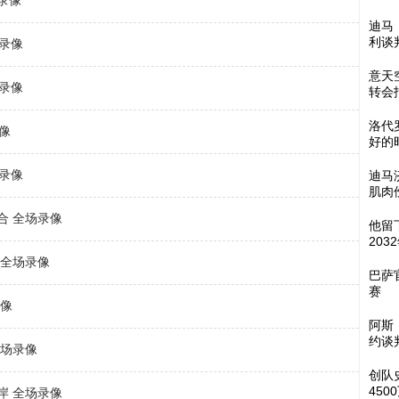
场录像
迪马
利谈
场录像
意天
场录像
转会
洛代
录像
好的
场录像
迪马
肌肉
联合 全场录像
他留
203
城 全场录像
巴萨
赛
录像
阿斯
约谈
全场录像
创队
450
海岸 全场录像