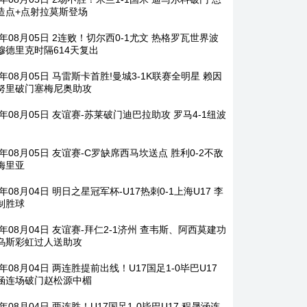
造点+点射拉莫斯登场
6年08月05日 2连败！切尔西0-1尤文 热格罗瓦世界波
穆德里克时隔614天复出
6年08月05日 马雷斯卡首胜!曼城3-1K联赛全明星 赖因
努里破门塞梅尼奥助攻
6年08月05日 友谊赛-苏莱破门迪巴拉助攻 罗马4-1纽波
6年08月05日 友谊赛-C罗缺席西马坎送点 胜利0-2不敌
梅里亚
6年08月04日 明日之星冠军杯-U17热刺0-1上海U17 李
制胜球
6年08月04日 友谊赛-拜仁2-1济州 查韦斯、阿西莫建功
乌斯彩虹过人送助攻
6年08月04日 两连胜提前出线！U17国足1-0毕巴U17
涵连场破门赵松源中楣
6年08月04日 两连胜！U17国足1-0毕巴U17 程晟涵连