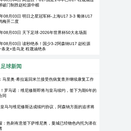
球破门制胜赵松源中楣
6年08月03日 明日之星冠军杯-上海U17 3-3 葡体U17
鸿梅开二度
6年08月03日 天下足球-2026年世界杯50大名场面
6年08月03日 读秒绝杀！国少3-2阿森纳U17 赵松源
4一条龙+造乌龙 程晟涵绝杀
足球新闻
：马里奥·希拉返回米兰接受伤病复查并继续康复工作
G！罗马诺：维尼修斯即将与皇马续约，签下为期6年的
合同
：皇马与维尼修斯达成续约协议，阿森纳方面的追求将
报：热刺有意签下萨维尼奥，曼城已经物色内托为潜在
者