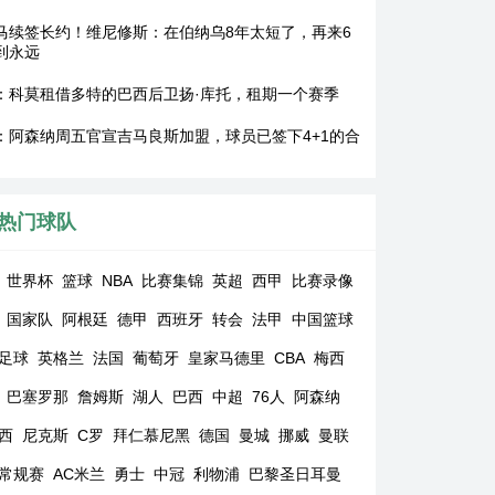
马续签长约！维尼修斯：在伯纳乌8年太短了，再来6
到永远
：科莫租借多特的巴西后卫扬·库托，租期一个赛季
：阿森纳周五官宣吉马良斯加盟，球员已签下4+1的合
热门球队
世界杯
篮球
NBA
比赛集锦
英超
西甲
比赛录像
国家队
阿根廷
德甲
西班牙
转会
法甲
中国篮球
足球
英格兰
法国
葡萄牙
皇家马德里
CBA
梅西
巴塞罗那
詹姆斯
湖人
巴西
中超
76人
阿森纳
西
尼克斯
C罗
拜仁慕尼黑
德国
曼城
挪威
曼联
A常规赛
AC米兰
勇士
中冠
利物浦
巴黎圣日耳曼