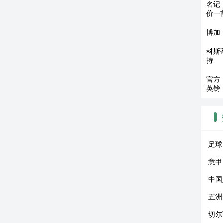
名记
价一
博加
科斯
持
官方
英镑
足球
意甲
中国
五洲
切尔