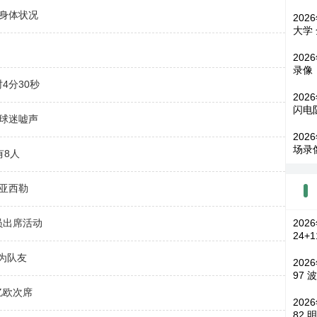
员身体状况
202
大学
202
录像
4分30秒
202
闪电
国球迷嘘声
202
场录
有8人
迪亚西勒
员出席活动
20
24+
为队友
202
97 
亿欧次席
202
82