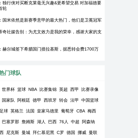
：独行侠对买断克莱毫无兴趣&更希望交易 对加福德要
首轮
：国米依然是新赛季意甲的最大热门，他们是卫冕冠军
蒂奇社媒告别：为尤文效力是我的荣幸，感谢大家的支
：赫尔城签下希腊国门措拉基斯，据悉转会费1700万
热门球队
世界杯
篮球
NBA
比赛集锦
英超
西甲
比赛录像
国家队
阿根廷
德甲
西班牙
转会
法甲
中国篮球
足球
英格兰
法国
皇家马德里
葡萄牙
CBA
梅西
巴塞罗那
詹姆斯
湖人
巴西
76人
中超
阿森纳
西
尼克斯
曼城
拜仁慕尼黑
C罗
德国
挪威
曼联