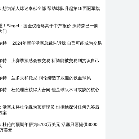
：想为湖人球迷奉献全部 帮助球队升起第18面冠军旗
重！Siegel：掘金仅给略高于中产报价 沃特森已一脚
大门
尔特： 2024年新任活塞总裁告诉我 自己可能成为交易
尔特：上赛季预感会被交易 祈祷能被交易到赏识自己
队
尔特：兰多夫和托尼·阿伦缔造了灰熊的铁血球风
尔特：杜伦理应获得大合同 他是球队不可或缺的核心
：活塞未将杜伦视为顶薪球员 也拒绝探讨任何先签后
方案
：杜伦的预期年薪为5700万美元 活塞只愿提供3000-
0万美元