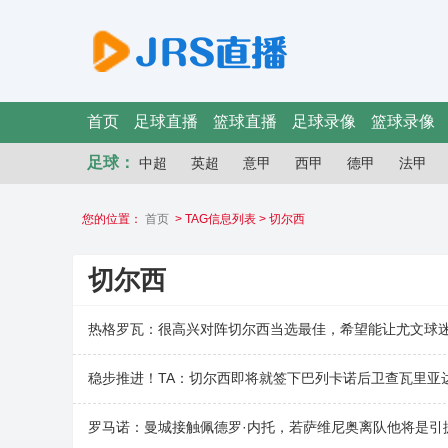
首页
足球直播
篮球直播
足球录像
篮球录像
足球：
中超
英超
意甲
西甲
德甲
法甲
您的位置：
首页
> TAG信息列表 > 切尔西
切尔西
热格罗瓦：很高兴对阵切尔西当选最佳，希望能让尤文球
稳步推进！TA：切尔西即将就签下巴列卡诺后卫查瓦里亚
罗马诺：曼城接触佩德罗·内托，若萨维尼奥离队他将是引