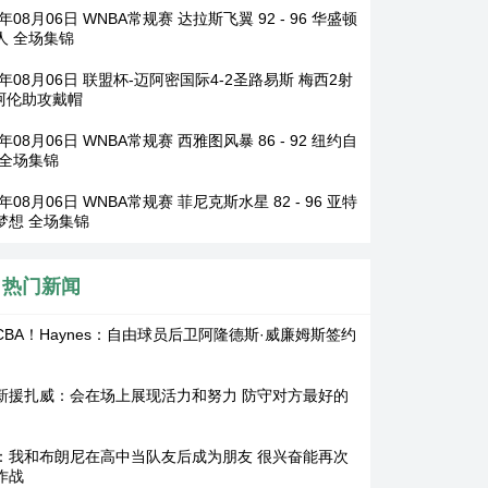
6年08月06日 WNBA常规赛 达拉斯飞翼 92 - 96 华盛顿
人 全场集锦
6年08月06日 联盟杯-迈阿密国际4-2圣路易斯 梅西2射
 阿伦助攻戴帽
6年08月06日 WNBA常规赛 西雅图风暴 86 - 92 纽约自
 全场集锦
6年08月06日 WNBA常规赛 菲尼克斯水星 82 - 96 亚特
梦想 全场集锦
热门新闻
CBA！Haynes：自由球员后卫阿隆德斯·威廉姆斯签约
新援扎威：会在场上展现活力和努力 防守对方最好的
：我和布朗尼在高中当队友后成为朋友 很兴奋能再次
作战