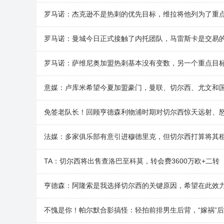
罗马诺：杰克逊不是热刺的优先目标，维拉将他列为了重
罗马诺：曼城今日正式接触了内托团队，马雷斯卡是交易
罗马诺：萨维尼奥加盟热刺基本没有变数，另一个重点目
意媒：卢库米希望今夏加盟豪门，曼联、切尔西、尤文和
免签老队长！回顾亨德森利物浦时期对切尔西惊天远射、
法媒：多家俱乐部有意引进穆德里克，但切尔西打算将其
TA：切尔西将出售查洛巴至科莫，转会费3600万欧+二转
亨德森：阿隆索是我选择切尔西的关键原因，希望在此效
不愧是你！帕尔默合影搞怪：轻拍前排男生后背，“嫁祸”