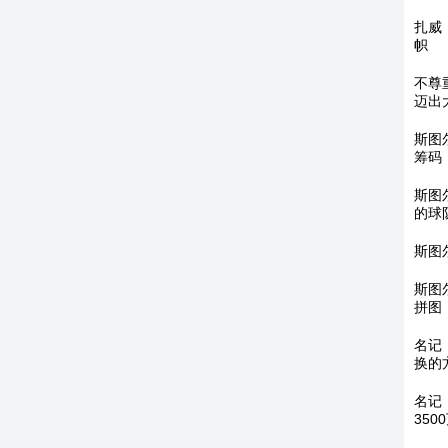
扎威
帜
不尊
迈出
斯图
筹码
斯图
的球
斯图
斯图
拼图
名记
换的
名记
350