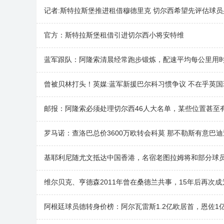
记者:斯特拉斯堡推进租借穆德里克 切尔西希望先评估球
官方：斯特拉斯堡租借引进切尔西小将安特维
蓝军跟队：阿隆索清晨经常跑步锻炼，配速平均每公里用时
曾被贝林打头！英媒:蓝军新援巴尔科习惯争议 不在乎英
邮报：阿隆索必须处理切尔西46人大名单，某些位置甚至
罗马诺：查洛巴总价3600万欧转会科莫 那不勒斯有意巴
基耶利尼随尤文抵达中国香港，名宿老图拉姆将和部分球
维尔贝克、亨德森2011年曾在桑德兰共事，15年后再次成
阿根廷球员德转身价榜：阿尔瓦雷斯1.2亿欧居首，恩佐1