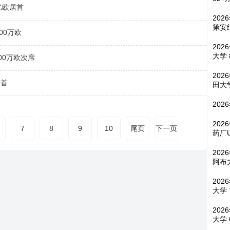
亿欧居首
202
第安
00万欧
202
大学 
00万欧次席
202
居首
田大学
202
202
7
8
9
10
尾页
下一页
药厂
202
阿布
202
大学 
202
大学 