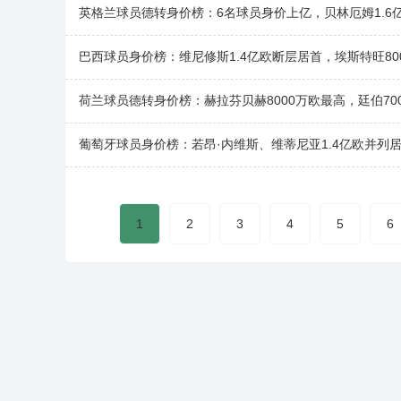
英格兰球员德转身价榜：6名球员身价上亿，贝林厄姆1.6
巴西球员身价榜：维尼修斯1.4亿欧断层居首，埃斯特旺80
荷兰球员德转身价榜：赫拉芬贝赫8000万欧最高，廷伯70
葡萄牙球员身价榜：若昂·内维斯、维蒂尼亚1.4亿欧并列
1
2
3
4
5
6