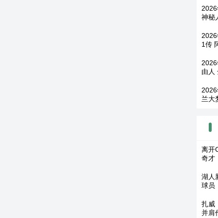
202
神秘
202
1传
202
由人
202
兰大
离开
奇才
湖人
球员
扎威
并肩