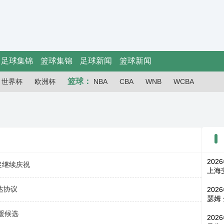
足球集锦
篮球集锦
足球新闻
篮球新闻
篮球：
世界杯
欧洲杯
NBA
CBA
WNB
WCBA
202
迷继续庆祝
上海
达协议
202
瑟姆
援候选
202