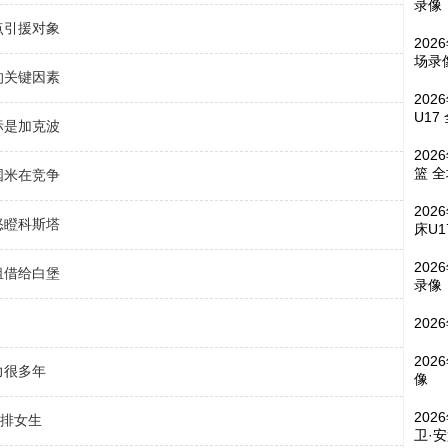
录像
点引援对象
202
场录
的关键因素
202
U17
标是加克波
202
篮 
国米在竞争
202
怒瞪科斯塔
床U1
202
租借给白堡
录像
202
202
力很多年
像
202
后排女生
卫·