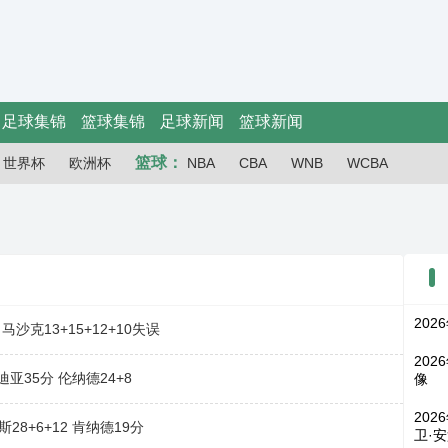
足球集锦
篮球集锦
足球新闻
篮球新闻
篮球：
世界杯
欧洲杯
NBA
CBA
WNB
WCBA
202
马沙克13+15+12+10失误
202
亚35分 伦纳德24+8
像
202
28+6+12 肯纳德19分
卫·