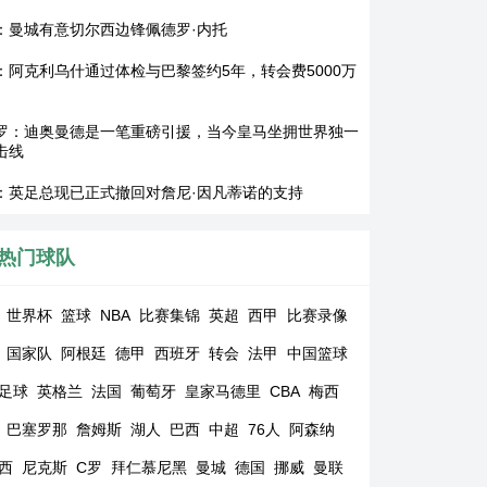
：曼城有意切尔西边锋佩德罗·内托
：阿克利乌什通过体检与巴黎签约5年，转会费5000万
罗：迪奥曼德是一笔重磅引援，当今皇马坐拥世界独一
击线
：英足总现已正式撤回对詹尼·因凡蒂诺的支持
热门球队
世界杯
篮球
NBA
比赛集锦
英超
西甲
比赛录像
国家队
阿根廷
德甲
西班牙
转会
法甲
中国篮球
足球
英格兰
法国
葡萄牙
皇家马德里
CBA
梅西
巴塞罗那
詹姆斯
湖人
巴西
中超
76人
阿森纳
西
尼克斯
C罗
拜仁慕尼黑
曼城
德国
挪威
曼联