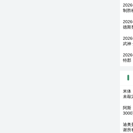
202
制胜
202
德斯
202
武神
202
特郡
米体
未敲
阿斯
300
迪奥
谢所