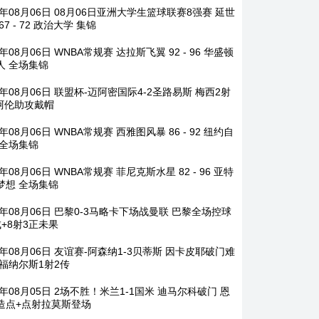
6年08月06日 08月06日亚洲大学生篮球联赛8强赛 延世
67 - 72 政治大学 集锦
6年08月06日 WNBA常规赛 达拉斯飞翼 92 - 96 华盛顿
人 全场集锦
6年08月06日 联盟杯-迈阿密国际4-2圣路易斯 梅西2射
 阿伦助攻戴帽
6年08月06日 WNBA常规赛 西雅图风暴 86 - 92 纽约自
 全场集锦
6年08月06日 WNBA常规赛 菲尼克斯水星 82 - 96 亚特
梦想 全场集锦
6年08月06日 巴黎0-3马略卡下场战曼联 巴黎全场控球
成+8射3正未果
6年08月06日 友谊赛-阿森纳1-3贝蒂斯 因卡皮耶破门难
 福纳尔斯1射2传
6年08月05日 2场不胜！米兰1-1国米 迪马尔科破门 恩
造点+点射拉莫斯登场