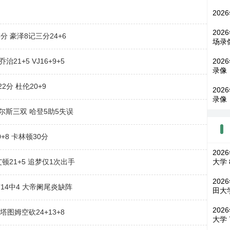
202
202
分 豪泽8记三分24+6
场录
21+5 VJ16+9+5
202
录像
2分 杜伦20+9
202
录像
丹尼尔斯三双 哈登5助5失误
0+8 卡林顿30分
202
艾顿21+5 追梦仅1次出手
大学 
202
申京14中4 大帝阑尾炎缺阵
田大学
202
 塔图姆空砍24+13+8
大学 