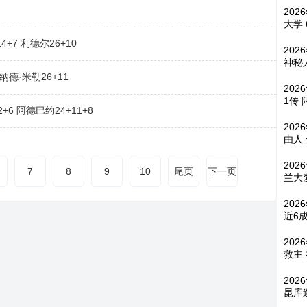
202
大学 
+7 利德尔26+10
202
神秘
纳德·米勒26+11
202
1传
+6 阿德巴约24+11+8
202
由人
202
7
8
9
10
尾页
下一页
兰大
202
近6
202
救主
202
昆库