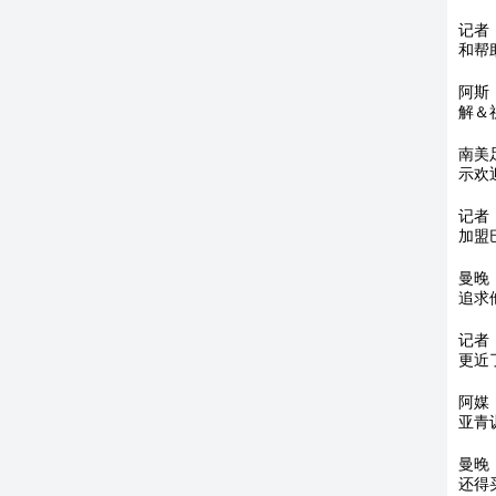
记者
和帮
阿斯
解＆
南美
示欢
记者
加盟
曼晚
追求
记者
更近
阿媒
亚青
曼晚
还得