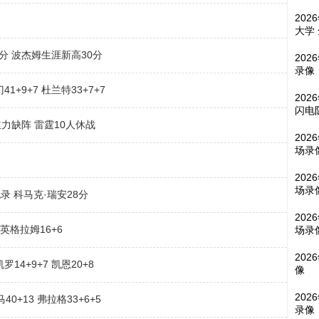
202
大学
1分 波杰姆生涯新高30分
202
录像
1+9+7 杜兰特33+7+7
202
闪电
主力缺阵 雷霆10人休战
202
场录
202
场录
纪录 科马克·瑞安28分
202
 英格拉姆16+6
场录
202
14+9+7 凯恩20+8
像
202
0+13 弗拉格33+6+5
录像