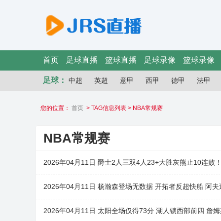
首页
足球直播
篮球直播
足球录像
篮球录像
足球：
中超
英超
意甲
西甲
德甲
法甲
您的位置：
首页
> TAG信息列表 > NBA常规赛
NBA常规赛
2026年04月11日 爵士2人三双4人23+大胜灰熊止10连败！
2026年04月11日 杨瀚森登场无数据 开拓者反超快船 阿夫迪
2026年04月11日 太阳全场仅得73分 湖人锁西部前四 詹姆斯