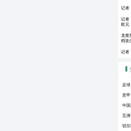
记者
记者
欧元
龙塞
档攻
记者
足球
意甲
中国
五洲
切尔