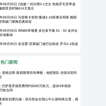
6年08月05日 2连败！切尔西0-1尤文 热格罗瓦世界波
穆德里克时隔614天复出
6年08月05日 马雷斯卡首胜!曼城3-1K联赛全明星 赖因
努里破门塞梅尼奥助攻
6年08月05日 WNBA常规赛 多伦多节奏 81 - 92 金州女
 全场集锦
6年08月05日 友谊赛-苏莱破门迪巴拉助攻 罗马4-1纽波
热门新闻
：道格拉斯·路易斯再拒埃弗顿，他想留队 但俱乐部尚
定
：巴萨签罗德里费用约6000万欧元，提供4年税前
0万欧合同
曼德告别莱比锡：俱乐部会在我心中占据特殊位置，感
有