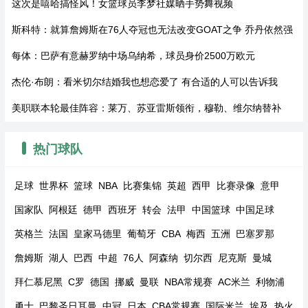
这次是嘻哈搞怪风！女篮球员李梦社媒晒手势舞视频
斯科特：就算詹姆斯在76人夺冠也无法改变GOAT之争 乔丹依然强
每体：巴萨有意赫罗纳中场乌纳希，球员身价2500万欧元
杰伦·布朗：看米切尔结婚我也想恋爱了 有合适的人可以告诉我
美职联本轮最佳阵容：莱万、苏亚雷斯领衔，穆勒、维尔纳替补
热门球队
足球
世界杯
篮球
NBA
比赛集锦
英超
西甲
比赛录像
意甲
国家队
阿根廷
德甲
西班牙
转会
法甲
中国篮球
中国足球
英格兰
法国
皇家马德里
葡萄牙
CBA
梅西
五洲
巴塞罗那
詹姆斯
湖人
巴西
中超
76人
阿森纳
切尔西
尼克斯
曼城
拜仁慕尼黑
C罗
德国
挪威
曼联
NBA常规赛
AC米兰
利物浦
勇士
巴黎圣日耳曼
中冠
日本
CBA常规赛
国际米兰
埃及
热火