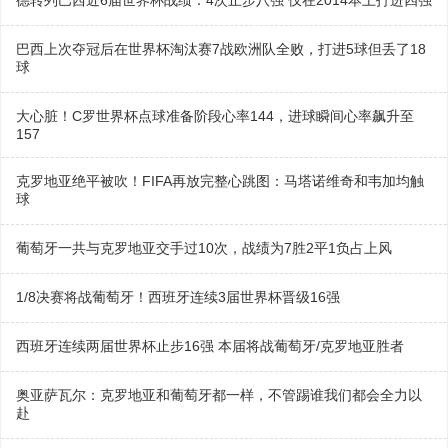
德转列巴西近6届世界杯战绩：4次止步八强 仅在2014本土打进四强
巴西上次夺冠后在世界杯淘汰赛7战欧洲队全败，打进5球但丢了18
球
大心脏！C罗世界杯点球准备阶段心率144，进球瞬间心率飙升至
157
克罗地亚绝平被吹！FIFA再放完整心跳图：马塔诺维奇和韦加均触
球
葡萄牙一共与克罗地亚交手过10次，战绩为7胜2平1负占上风
1/8决赛将战葡萄牙！西班牙连续3届世界杯晋级16强
西班牙连续两届世界杯止步16强 本届将战葡萄牙/克罗地亚胜者
奥亚萨瓦尔：克罗地亚和葡萄牙都一样，不管踢谁我们都会全力以
赴