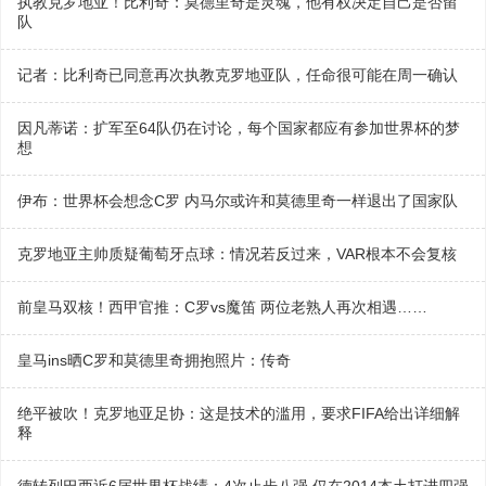
执教克罗地亚！比利奇：莫德里奇是灵魂，他有权决定自己是否留
队
记者：比利奇已同意再次执教克罗地亚队，任命很可能在周一确认
因凡蒂诺：扩军至64队仍在讨论，每个国家都应有参加世界杯的梦
想
伊布：世界杯会想念C罗 内马尔或许和莫德里奇一样退出了国家队
克罗地亚主帅质疑葡萄牙点球：情况若反过来，VAR根本不会复核
前皇马双核！西甲官推：C罗vs魔笛 两位老熟人再次相遇……
皇马ins晒C罗和莫德里奇拥抱照片：传奇
绝平被吹！克罗地亚足协：这是技术的滥用，要求FIFA给出详细解
释