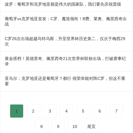
波罗：葡萄牙和克罗地亚都是伟大的国家队，我们要先庆祝晋级
葡萄牙vs克罗地亚首发：C罗、魔笛领衔！B费、莱奥、佩里西奇出
战
C罗26次出场超越马特乌斯，升至世界杯历史第二，仅次于梅西29
次
黄金搭档！莫德里奇、佩里西奇21次世界杯联袂出场，打破赛事纪
录
亚马尔：克罗地亚还是葡萄牙？都行 很荣幸能对阵C罗，但这不重
要
1
2
3
4
5
6
7
8
9
10
尾页