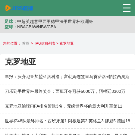
足球：
中超
英超
意甲
西甲
德甲
法甲
世界杯
欧洲杯
篮球：
NBA
CBA
WNB
WCBA
您的位置：
首页
> TAG信息列表 > 克罗地亚
克罗地亚
早报：沃齐尼亚加盟科洛科洛；富勒姆连签皇马贡萨洛+帕拉西奥斯
刀乐到手世界杯最终奖金：西班牙夺冠获5000万，阿根廷3300万
克罗地亚输球FIFA排名暂跌3名，无缘世界杯的意大利升至第11
世界杯48队最终排名：西班牙第1 阿根廷第2 英格兰3 挪威5 德国18