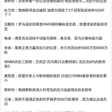
斯科特：东契奇被一步过后还抱怨裁判 他必须拿出二次防守的态度
杜兰特：詹姆斯球迷总破防 就因为我抢了2个冠军耽误他争GOAT
了？
没翻车！罗马诺此前两度HWG报特狮租借交易，曾遭球迷质疑假消
息
每体：弗里克在训练中试验无锋阵，奥尔莫、亚马尔都有能力踢
米体：莱奥正努力赢回自己的位置，米兰对其估价5000万至6000万
欧
WNBA历史三双榜：艾莉莎·托马斯21次断档第1 克拉克&约内斯库
第3
麦凯恩：联盟许多人与勒布朗的差距 比他们与NBA最差者的差距要
小
斯科特：詹姆斯刚来湖人时背负的压力远超现在的东契奇
记者：国米不愿满足热刺对罗梅罗5000万欧要价，双方难以达成共
识