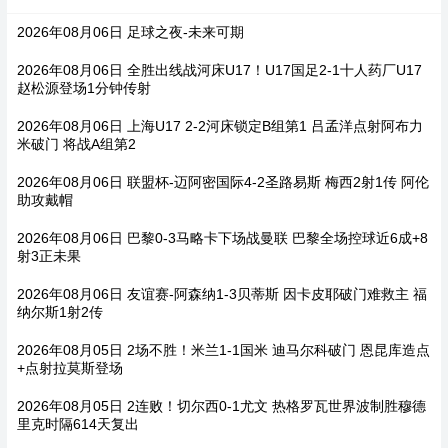
2026年08月06日 足球之夜-未来可期
2026年08月06日 全胜出线战河床U17！U17国足2-1十人药厂U17
赵松源登场1分钟传射
2026年08月06日 上海U17 2-2河床锁定B组第1 吕孟洋点射阿布力
米破门 将战A组第2
2026年08月06日 联盟杯-迈阿密国际4-2圣路易斯 梅西2射1传 阿伦
助攻戴帽
2026年08月06日 巴黎0-3马略卡下场战曼联 巴黎全场控球近6成+8
射3正未果
2026年08月06日 友谊赛-阿森纳1-3贝蒂斯 因卡皮耶破门难救主 福
纳尔斯1射2传
2026年08月05日 2场不胜！米兰1-1国米 迪马尔科破门 恩昆库造点
+点射拉莫斯登场
2026年08月05日 2连败！切尔西0-1尤文 热格罗瓦世界波制胜穆德
里克时隔614天复出