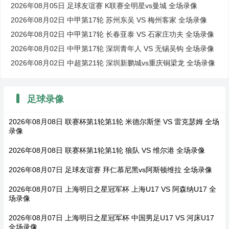
2026年08月05日 足球友谊赛 K联赛全明星vs曼城 全场录像
2026年08月02日 中甲第17轮 苏州东吴 VS 梅州客家 全场录像
2026年08月02日 中甲第17轮 长春亚泰 VS 石家庄功夫 全场录像
2026年08月02日 中甲第17轮 深圳青年人 VS 无锡吴钩 全场录像
2026年08月02日 中超第21轮 深圳新鹏城vs重庆铜梁龙 全场录像
足球录像
2026年08月08日 联赛杯第1轮第1轮 米德尔斯堡 VS 雷克瑟姆 全场
录像
2026年08月08日 联赛杯第1轮第1轮 狼队 VS 维尔港 全场录像
2026年08月07日 足球友谊赛 拜仁慕尼黑vs阿斯顿维拉 全场录像
2026年08月07日 上海明日之星冠军杯 上海U17 VS 阿森纳U17 全
场录像
2026年08月07日 上海明日之星冠军杯 中国男足U17 VS 河床U17
全场录像