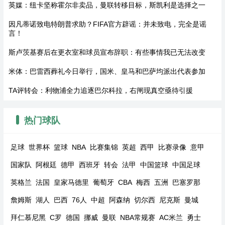
英媒：纽卡坚称霍尔非卖品，曼联转移目标，斯凯利是选择之一
因凡蒂诺致电特朗普求助？FIFA官方辟谣：并未致电，完全是谣
言！
斯卢茨基赛后在更衣室和球员宣布辞职：有些事情我已无法改变
米体：巴雷西葬礼今日举行，国米、皇马和巴萨均派出代表参加
TA评转会：利物浦全力追逐巴尔科拉，右闸现真空亟待引援
热门球队
足球
世界杯
篮球
NBA
比赛集锦
英超
西甲
比赛录像
意甲
国家队
阿根廷
德甲
西班牙
转会
法甲
中国篮球
中国足球
英格兰
法国
皇家马德里
葡萄牙
CBA
梅西
五洲
巴塞罗那
詹姆斯
湖人
巴西
76人
中超
阿森纳
切尔西
尼克斯
曼城
拜仁慕尼黑
C罗
德国
挪威
曼联
NBA常规赛
AC米兰
勇士