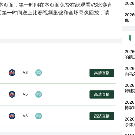
202
本页面，第一时间在本页面免费在线观看VS比赛直
后第一时间送上比赛视频集锦和全场录像回放，请
202
像
202
响凯
20
高清直播
VS
内马
202
姆建
高清直播
VS
202
博双
高清直播
VS
202
余炜