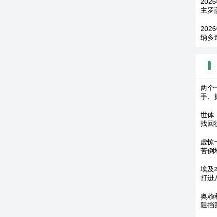
202
主罗
202
纳多
两个
手、
世体
找回
虚惊
苦倒
埃及
打进
奥赖
阻挡