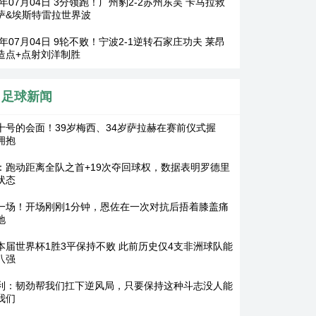
6年07月04日 3分领跑！广州豹2-2苏州东吴 卡马拉救
萨&埃斯特雷拉世界波
6年07月04日 9轮不败！宁波2-1逆转石家庄功夫 莱昂
造点+点射刘洋制胜
足球新闻
十号的会面！39岁梅西、34岁萨拉赫在赛前仪式握
拥抱
：跑动距离全队之首+19次夺回球权，数据表明罗德里
状态
一场！开场刚刚1分钟，恩佐在一次对抗后捂着膝盖痛
地
本届世界杯1胜3平保持不败 此前历史仅4支非洲球队能
八强
利：韧劲帮我们扛下逆风局，只要保持这种斗志没人能
我们