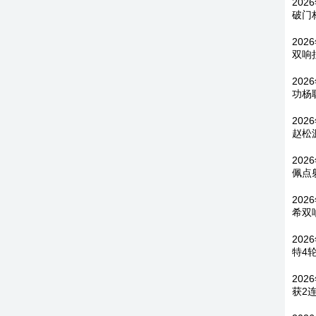
202
破门
202
双响
202
功杨
202
赵松
202
佩点
202
希双
202
特4
202
获2