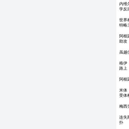
内维
学反
世界
特略
阿根
助攻
虽越
格伊
路上
阿根
米体
受体
梅西
连失
扑