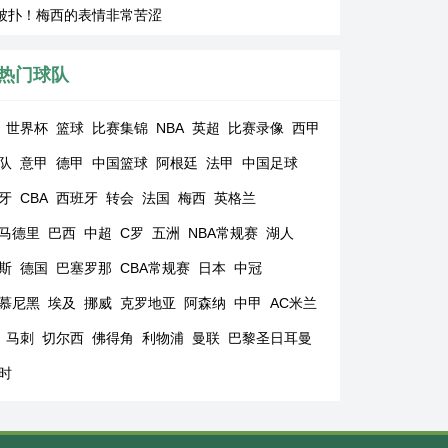
被扑！梅西的表情非常苦涩
热门球队
世界杯
篮球
比赛集锦
NBA
英超
比赛录像
西甲
队
意甲
德甲
中国篮球
阿根廷
法甲
中国足球
牙
CBA
西班牙
转会
法国
梅西
英格兰
马德里
巴西
中超
C罗
五洲
NBA常规赛
湖人
斯
德国
巴塞罗那
CBA常规赛
日本
中冠
慕尼黑
埃及
挪威
克罗地亚
阿森纳
中甲
AC米兰
马刺
切尔西
佛得角
利物浦
曼联
巴黎圣日耳曼
时