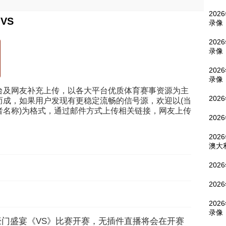
202
VS
录像
202
录像
202
录像
台及网友补充上传，以各大平台优质体育赛事资源为主
202
而成，如果用户发现有更稳定流畅的信号源，欢迎以(当
者名称)为格式，通过邮件方式上传相关链接，网友上传
202
202
澳大
202
202
202
录像
0:00，豪门盛宴《VS》比赛开赛，无插件直播将会在开赛