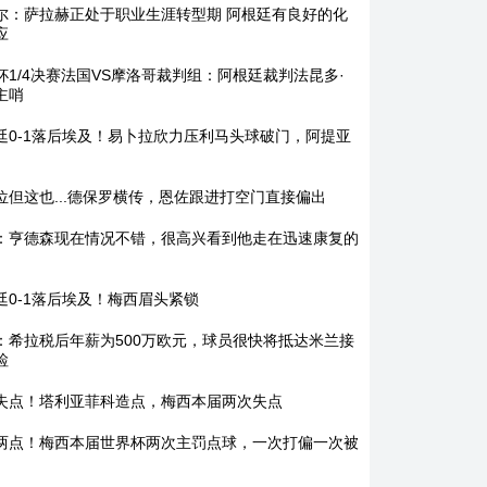
尔：萨拉赫正处于职业生涯转型期 阿根廷有良好的化
应
杯1/4决赛法国VS摩洛哥裁判组：阿根廷裁判法昆多·
主哨
廷0-1落后埃及！易卜拉欣力压利马头球破门，阿提亚
位但这也...德保罗横传，恩佐跟进打空门直接偏出
：亨德森现在情况不错，很高兴看到他走在迅速康复的
廷0-1落后埃及！梅西眉头紧锁
：希拉税后年薪为500万欧元，球员很快将抵达米兰接
检
失点！塔利亚菲科造点，梅西本届两次失点
两点！梅西本届世界杯两次主罚点球，一次打偏一次被