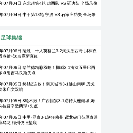
6年07月04日 东北超第4轮 鸡西队 VS 延边队 全场录像
6年07月04日 中甲第13轮 宁波 VS 石家庄功夫 全场录
足球集锦
6年07月06日 险胜！十人英格兰3-2淘汰墨西哥 贝林双
恩点射+送点宽萨直红
26年07月06日 哈兰德精彩双响！挪威2-1淘汰五星巴西
尔点射吉马良斯失点
6年07月05日 终结2连败！南京城市3-1佛山南狮 恩戈
功朱启文双响
6年07月05日 8轮不败！广西恒宸3-1逆转大连鲲城 姆
响拉普辛造两球+失点
6年07月05日 中甲-亚泰3-1逆转梅州 谭龙破门范厚泰造
廉乌龙 梅州仍旧垫底