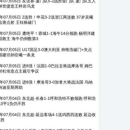
6年07月05日 友谊赛-厦门队5-2战胜金门队 厦门队五人
林世捷造王梓岩乌龙
6年07月05日 2连胜！申花3-2送浙江两连败 37岁吴曦
拉唐点射 王钰栋破门
6年07月05日 遭绝平！蓉城1-1海牛14分领跑 杨明洋建
聪救主 海牛仍倒数第3
6年07月05日 U17国足3-0澳大利亚 帅惟浩破门+失点
源建功孙臣曦一条龙
6年07月05日 进8强！法国1-0巴拉圭将战摩洛哥 姆巴
射杜埃造点主裁引争议
6年07月05日 进8强！摩洛哥3-0加拿大将战法国 乌纳
响迪亚斯两助
6年07月04日 东北超-长春1-1呼和浩特不败领跑 呼和浩
轮3平1负仍不胜
6年07月04日 东北超-延边客场4-1送鸡西四连败 延边收
连胜