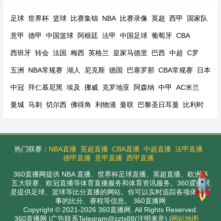
足球
世界杯
篮球
比赛集锦
NBA
比赛录像
英超
西甲
国家队
意甲
德甲
中国篮球
阿根廷
法甲
中国足球
葡萄牙
CBA
西班牙
转会
法国
梅西
英格兰
皇家马德里
巴西
中超
C罗
五洲
NBA常规赛
湖人
尼克斯
德国
巴塞罗那
CBA常规赛
日本
中冠
拜仁慕尼黑
埃及
挪威
克罗地亚
阿森纳
中甲
AC米兰
曼城
马刺
切尔西
佛得角
利物浦
曼联
巴黎圣日耳曼
比利时
热门联赛：
NBA直播
英超直播
CBA直播
中超直播
法甲直播
德甲直播
意甲直播
西甲直播
360直播网提供 NBA 直播、世界杯足球直播、英超直播、欧洲杯
五大联赛、欧冠直播等体育直播服务和体育资讯服务。360直播网
是提供足球、篮球等比分直播的网站。你可以实时追踪各项体育赛
事的比分、赛程等信息。 360直播网
Copyright © 2021-2026 360直播网. All Rights Reserved.
360直播网 |广告联系Telegram@zztx88(注明来意) |
网站地图