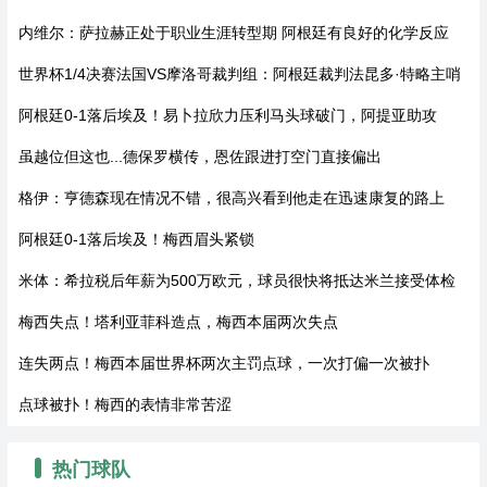
内维尔：萨拉赫正处于职业生涯转型期 阿根廷有良好的化学反应
世界杯1/4决赛法国VS摩洛哥裁判组：阿根廷裁判法昆多·特略主哨
阿根廷0-1落后埃及！易卜拉欣力压利马头球破门，阿提亚助攻
虽越位但这也...德保罗横传，恩佐跟进打空门直接偏出
格伊：亨德森现在情况不错，很高兴看到他走在迅速康复的路上
阿根廷0-1落后埃及！梅西眉头紧锁
米体：希拉税后年薪为500万欧元，球员很快将抵达米兰接受体检
梅西失点！塔利亚菲科造点，梅西本届两次失点
连失两点！梅西本届世界杯两次主罚点球，一次打偏一次被扑
点球被扑！梅西的表情非常苦涩
热门球队