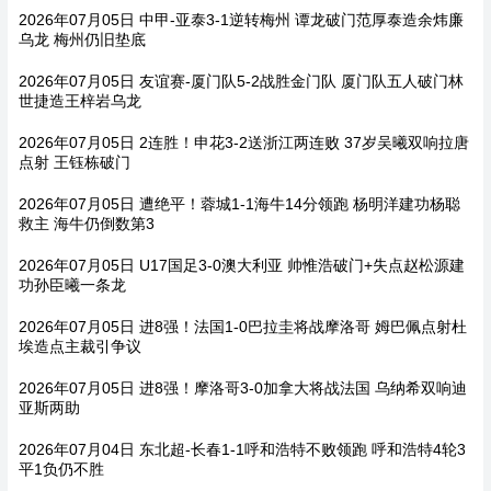
2026年07月05日 中甲-亚泰3-1逆转梅州 谭龙破门范厚泰造余炜廉
乌龙 梅州仍旧垫底
2026年07月05日 友谊赛-厦门队5-2战胜金门队 厦门队五人破门林
世捷造王梓岩乌龙
2026年07月05日 2连胜！申花3-2送浙江两连败 37岁吴曦双响拉唐
点射 王钰栋破门
2026年07月05日 遭绝平！蓉城1-1海牛14分领跑 杨明洋建功杨聪
救主 海牛仍倒数第3
2026年07月05日 U17国足3-0澳大利亚 帅惟浩破门+失点赵松源建
功孙臣曦一条龙
2026年07月05日 进8强！法国1-0巴拉圭将战摩洛哥 姆巴佩点射杜
埃造点主裁引争议
2026年07月05日 进8强！摩洛哥3-0加拿大将战法国 乌纳希双响迪
亚斯两助
2026年07月04日 东北超-长春1-1呼和浩特不败领跑 呼和浩特4轮3
平1负仍不胜