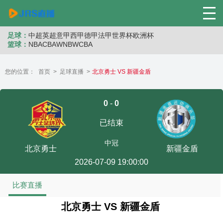
足球：
中超
英超
意甲
西甲
德甲
法甲
世界杯
欧洲杯
篮球：
NBA
CBA
WNB
WCBA
您的位置：
首页
>
足球直播
>
北京勇士 VS 新疆金盾
0
-
0
已结束
中冠
北京勇士
新疆金盾
2026-07-09 19:00:00
比赛直播
北京勇士 VS 新疆金盾