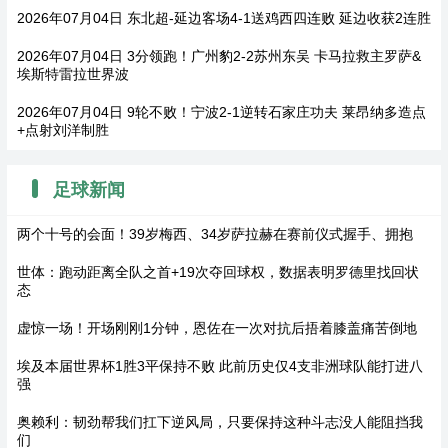
2026年07月04日 东北超-延边客场4-1送鸡西四连败 延边收获2连胜
2026年07月04日 3分领跑！广州豹2-2苏州东吴 卡马拉救主罗萨&
埃斯特雷拉世界波
2026年07月04日 9轮不败！宁波2-1逆转石家庄功夫 莱昂纳多造点
+点射刘洋制胜
足球新闻
两个十号的会面！39岁梅西、34岁萨拉赫在赛前仪式握手、拥抱
世体：跑动距离全队之首+19次夺回球权，数据表明罗德里找回状
态
虚惊一场！开场刚刚1分钟，恩佐在一次对抗后捂着膝盖痛苦倒地
埃及本届世界杯1胜3平保持不败 此前历史仅4支非洲球队能打进八
强
奥赖利：韧劲帮我们扛下逆风局，只要保持这种斗志没人能阻挡我
们