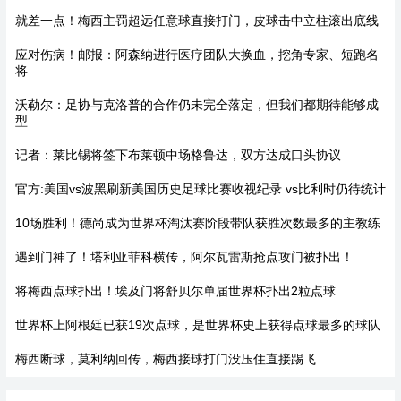
就差一点！梅西主罚超远任意球直接打门，皮球击中立柱滚出底线
应对伤病！邮报：阿森纳进行医疗团队大换血，挖角专家、短跑名
将
沃勒尔：足协与克洛普的合作仍未完全落定，但我们都期待能够成
型
记者：莱比锡将签下布莱顿中场格鲁达，双方达成口头协议
官方:美国vs波黑刷新美国历史足球比赛收视纪录 vs比利时仍待统计
10场胜利！德尚成为世界杯淘汰赛阶段带队获胜次数最多的主教练
遇到门神了！塔利亚菲科横传，阿尔瓦雷斯抢点攻门被扑出！
将梅西点球扑出！埃及门将舒贝尔单届世界杯扑出2粒点球
世界杯上阿根廷已获19次点球，是世界杯史上获得点球最多的球队
梅西断球，莫利纳回传，梅西接球打门没压住直接踢飞