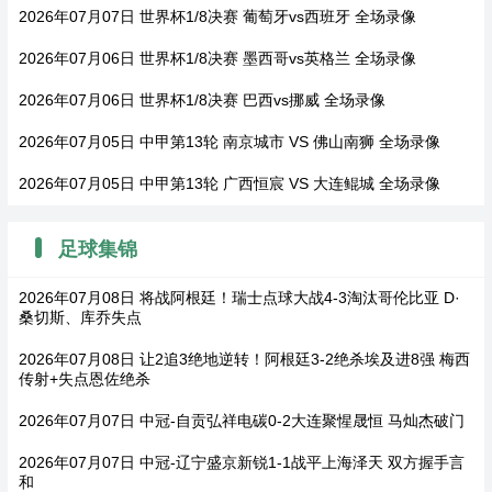
2026年07月07日 世界杯1/8决赛 葡萄牙vs西班牙 全场录像
2026年07月06日 世界杯1/8决赛 墨西哥vs英格兰 全场录像
2026年07月06日 世界杯1/8决赛 巴西vs挪威 全场录像
2026年07月05日 中甲第13轮 南京城市 VS 佛山南狮 全场录像
2026年07月05日 中甲第13轮 广西恒宸 VS 大连鲲城 全场录像
足球集锦
2026年07月08日 将战阿根廷！瑞士点球大战4-3淘汰哥伦比亚 D·
桑切斯、库乔失点
2026年07月08日 让2追3绝地逆转！阿根廷3-2绝杀埃及进8强 梅西
传射+失点恩佐绝杀
2026年07月07日 中冠-自贡弘祥电碳0-2大连聚惺晟恒 马灿杰破门
2026年07月07日 中冠-辽宁盛京新锐1-1战平上海泽天 双方握手言
和