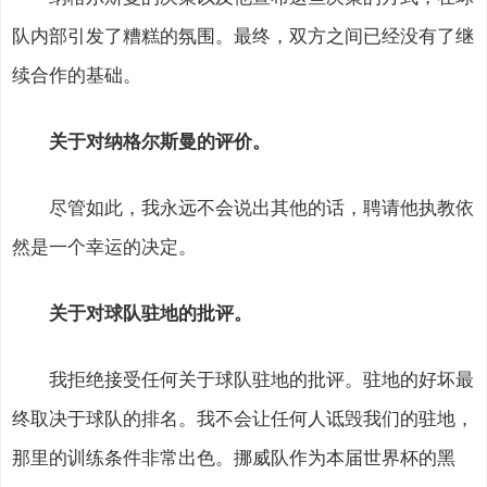
队内部引发了糟糕的氛围。最终，双方之间已经没有了继
续合作的基础。
关于对纳格尔斯曼的评价。
尽管如此，我永远不会说出其他的话，聘请他执教依
然是一个幸运的决定。
关于对球队驻地的批评。
我拒绝接受任何关于球队驻地的批评。驻地的好坏最
终取决于球队的排名。我不会让任何人诋毁我们的驻地，
那里的训练条件非常出色。挪威队作为本届世界杯的黑