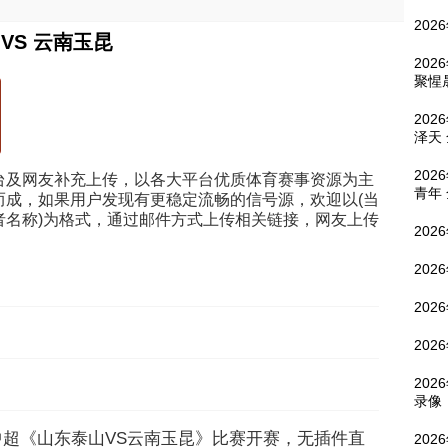
202
VS 云南玉昆
202
聚惺
202
泽天
202
台及网友补充上传，以各大平台优质体育赛事资源为主
青年
而成，如果用户发现有更稳定流畅的信号源，欢迎以(当
者名称)为格式，通过邮件方式上传相关链接，网友上传
202
202
202
202
202
录像
5:00，中超《山东泰山VS云南玉昆》比赛开赛，无插件直
202