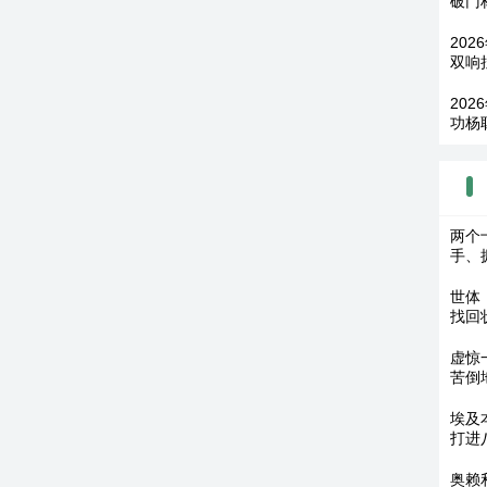
破门
202
双响
202
功杨
两个
手、
世体
找回
虚惊
苦倒
埃及
打进
奥赖