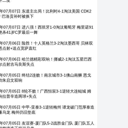
开二度
6年07月07日 东道主出局！比利时4-1淘汰美国 CDK2
传 巴洛贡补时被换下
6年07月07日 进八强！西班牙1-0淘汰葡萄牙 梅里诺91
绝杀41岁C罗最后一舞
6年07月06日 险胜！十人英格兰3-2淘汰墨西哥 贝林双
恩点射+送点宽萨直红
26年07月06日 哈兰德精彩双响！挪威2-1淘汰五星巴西
尔点射吉马良斯失点
6年07月05日 终结2连败！南京城市3-1佛山南狮 恩戈
功朱启文双响
6年07月05日 8轮不败！广西恒宸3-1逆转大连鲲城 姆
响拉普辛造两球+失点
6年07月05日 中甲-亚泰3-1逆转梅州 谭龙破门范厚泰造
廉乌龙 梅州仍旧垫底
6年07月05日 友谊赛-厦门队5-2战胜金门队 厦门队五人