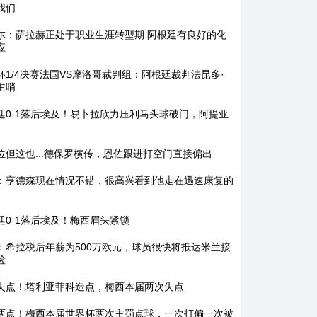
我们
尔：萨拉赫正处于职业生涯转型期 阿根廷有良好的化
应
杯1/4决赛法国VS摩洛哥裁判组：阿根廷裁判法昆多·
主哨
廷0-1落后埃及！易卜拉欣力压利马头球破门，阿提亚
位但这也...德保罗横传，恩佐跟进打空门直接偏出
：亨德森现在情况不错，很高兴看到他走在迅速康复的
廷0-1落后埃及！梅西眉头紧锁
：希拉税后年薪为500万欧元，球员很快将抵达米兰接
检
失点！塔利亚菲科造点，梅西本届两次失点
两点！梅西本届世界杯两次主罚点球，一次打偏一次被