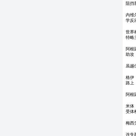
阻挡
内维
学反
世界
特略
阿根
助攻
虽越
格伊
路上
阿根
米体
受体
梅西
连失