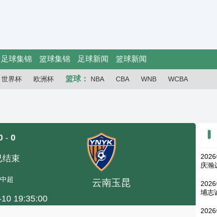
足球集锦
篮球集锦
足球新闻
篮球新闻
篮球：
世界杯
欧洲杯
NBA
CBA
WNB
WCBA
0
-
0
202
已结束
庆瀚
中超
云南玉昆
202
埔志
-10 19:35:00
202