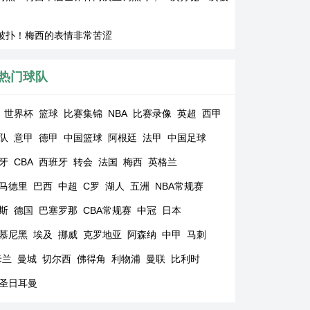
被扑！梅西的表情非常苦涩
热门球队
世界杯
篮球
比赛集锦
NBA
比赛录像
英超
西甲
队
意甲
德甲
中国篮球
阿根廷
法甲
中国足球
牙
CBA
西班牙
转会
法国
梅西
英格兰
马德里
巴西
中超
C罗
湖人
五洲
NBA常规赛
斯
德国
巴塞罗那
CBA常规赛
中冠
日本
慕尼黑
埃及
挪威
克罗地亚
阿森纳
中甲
马刺
米兰
曼城
切尔西
佛得角
利物浦
曼联
比利时
圣日耳曼