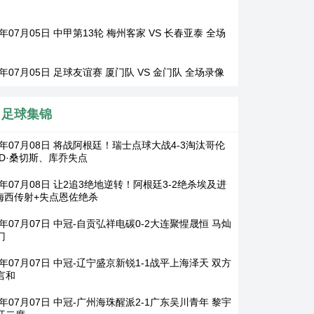
6年07月05日 中甲第13轮 梅州客家 VS 长春亚泰 全场
6年07月05日 足球友谊赛 厦门队 VS 金门队 全场录像
足球集锦
26年07月08日 将战阿根廷！瑞士点球大战4-3淘汰哥伦
 D·桑切斯、库乔失点
6年07月08日 让2追3绝地逆转！阿根廷3-2绝杀埃及进
 梅西传射+失点恩佐绝杀
6年07月07日 中冠-自贡弘祥电碳0-2大连聚惺晟恒 马灿
门
6年07月07日 中冠-辽宁盛京新锐1-1战平上海泽天 双方
言和
6年07月07日 中冠-广州海珠醒派2-1广东吴川青年 黎宇