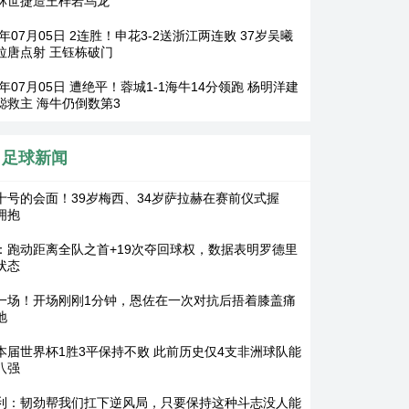
林世捷造王梓岩乌龙
6年07月05日 2连胜！申花3-2送浙江两连败 37岁吴曦
拉唐点射 王钰栋破门
6年07月05日 遭绝平！蓉城1-1海牛14分领跑 杨明洋建
聪救主 海牛仍倒数第3
足球新闻
十号的会面！39岁梅西、34岁萨拉赫在赛前仪式握
拥抱
：跑动距离全队之首+19次夺回球权，数据表明罗德里
状态
一场！开场刚刚1分钟，恩佐在一次对抗后捂着膝盖痛
地
本届世界杯1胜3平保持不败 此前历史仅4支非洲球队能
八强
利：韧劲帮我们扛下逆风局，只要保持这种斗志没人能