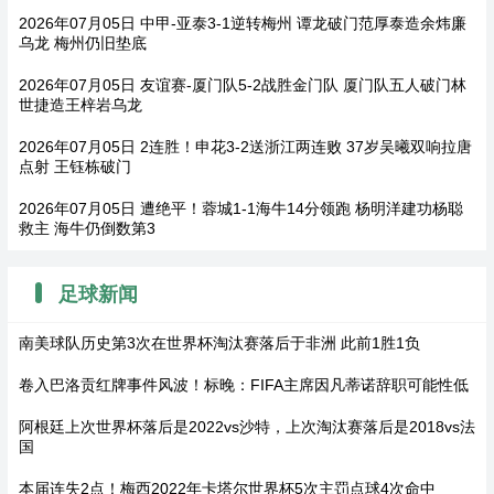
2026年07月05日 中甲-亚泰3-1逆转梅州 谭龙破门范厚泰造余炜廉
乌龙 梅州仍旧垫底
2026年07月05日 友谊赛-厦门队5-2战胜金门队 厦门队五人破门林
世捷造王梓岩乌龙
2026年07月05日 2连胜！申花3-2送浙江两连败 37岁吴曦双响拉唐
点射 王钰栋破门
2026年07月05日 遭绝平！蓉城1-1海牛14分领跑 杨明洋建功杨聪
救主 海牛仍倒数第3
足球新闻
南美球队历史第3次在世界杯淘汰赛落后于非洲 此前1胜1负
卷入巴洛贡红牌事件风波！标晚：FIFA主席因凡蒂诺辞职可能性低
阿根廷上次世界杯落后是2022vs沙特，上次淘汰赛落后是2018vs法
国
本届连失2点！梅西2022年卡塔尔世界杯5次主罚点球4次命中