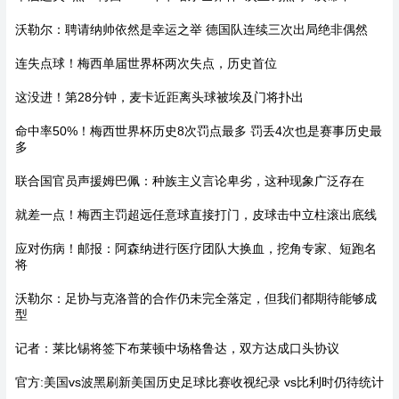
沃勒尔：聘请纳帅依然是幸运之举 德国队连续三次出局绝非偶然
连失点球！梅西单届世界杯两次失点，历史首位
这没进！第28分钟，麦卡近距离头球被埃及门将扑出
命中率50%！梅西世界杯历史8次罚点最多 罚丢4次也是赛事历史最
多
联合国官员声援姆巴佩：种族主义言论卑劣，这种现象广泛存在
就差一点！梅西主罚超远任意球直接打门，皮球击中立柱滚出底线
应对伤病！邮报：阿森纳进行医疗团队大换血，挖角专家、短跑名
将
沃勒尔：足协与克洛普的合作仍未完全落定，但我们都期待能够成
型
记者：莱比锡将签下布莱顿中场格鲁达，双方达成口头协议
官方:美国vs波黑刷新美国历史足球比赛收视纪录 vs比利时仍待统计