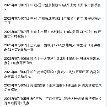
2026年07月07日 中冠-辽宁盛京新锐1-1战平上海泽天 双方握手言
和
2026年07月07日 中冠-广州海珠醒派2-1广东吴川青年 黎宇扬梅开
二度
2026年07月07日 东道主出局！比利时4-1淘汰美国 CDK2射1传 巴
洛贡补时被换下
2026年07月07日 进八强！西班牙1-0淘汰葡萄牙 梅里诺91分钟绝
杀41岁C罗最后一舞
2026年07月06日 险胜！十人英格兰3-2淘汰墨西哥 贝林双响凯恩
点射+送点宽萨直红
2026年07月06日 哈兰德精彩双响！挪威2-1淘汰五星巴西 内马尔
点射吉马良斯失点
2026年07月05日 终结2连败！南京城市3-1佛山南狮 恩戈姆建功朱
启文双响
2026年07月05日 8轮不败！广西恒宸3-1逆转大连鲲城 姆博双响拉
普辛造两球+失点