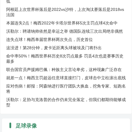
低
阿根廷上次世界杯落后是2022vs沙特，上次淘汰赛落后是2018vs
法国
本届连失2点！梅西2022年卡塔尔世界杯5次主罚点球4次命中
沃勒尔：聘请纳帅依然是幸运之举 德国队连续三次出局绝非偶然
连失点球！梅西单届世界杯两次失点，历史首位
这没进！第28分钟，麦卡近距离头球被埃及门将扑出
命中率50%！梅西世界杯历史8次罚点最多 罚丢4次也是赛事历史
最多
联合国官员声援姆巴佩：种族主义言论卑劣，这种现象广泛存在
就差一点！梅西主罚超远任意球直接打门，皮球击中立柱滚出底线
应对伤病！邮报：阿森纳进行医疗团队大换血，挖角专家、短跑名
将
沃勒尔：足协与克洛普的合作仍未完全落定，但我们都期待能够成
型
足球录像