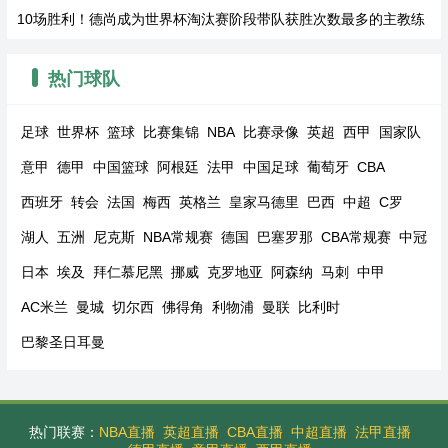
10场胜利！德尚成为世界杯淘汰赛阶段带队获胜次数最多的主教练
热门球队
足球
世界杯
篮球
比赛集锦
NBA
比赛录像
英超
西甲
国家队
意甲
德甲
中国篮球
阿根廷
法甲
中国足球
葡萄牙
CBA
西班牙
转会
法国
梅西
英格兰
皇家马德里
巴西
中超
C罗
湖人
五洲
尼克斯
NBA常规赛
德国
巴塞罗那
CBA常规赛
中冠
日本
埃及
拜仁慕尼黑
挪威
克罗地亚
阿森纳
马刺
中甲
AC米兰
曼城
切尔西
佛得角
利物浦
曼联
比利时
巴黎圣日耳曼
热门联赛：
NBA直播
英超直播
CBA直播
中超直播
法甲直播